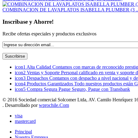
COMBINACION DE LAVAPLATOS ISABELLA PLUMBER (3 ..
Inscribase y Ahorre!
Recibe ofertas especiales y productos exclusivos
icon1
Alta Calidad
Contamos con marcas de reconocido prestigi
icon2
Ventas y Soporte
Personal calificado en venta y soporte 
icon3
Despachos
Contamos con despacho a nivel nacional y de
icon4
Productos Garantizados
Todo nuestros productos están G
icon5
Compra Segura
Pague Seguro, Pague con Transbank
© 2016 Sociedad comercial Solcomer Ltda, AV. Camilo Henríquez 165
. Desarrollado por
wprochile.Com
visa
mastercard
Principal
Nuestra Empresa