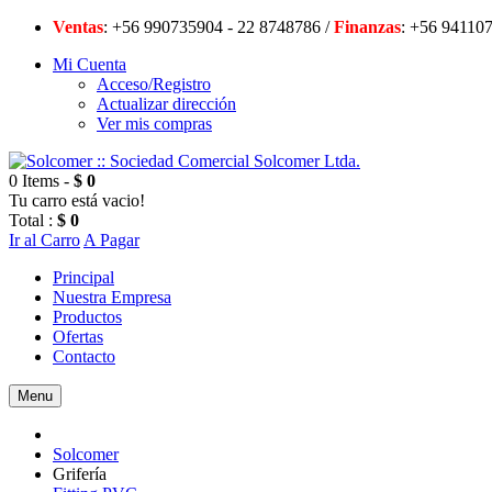
Ventas
: +56 990735904 - 22 8748786 /
Finanzas
: +56 94
Mi Cuenta
Acceso/Registro
Actualizar dirección
Ver mis compras
0 Items -
$ 0
Tu carro está vacio!
Total :
$ 0
Ir al Carro
A Pagar
Principal
Nuestra Empresa
Productos
Ofertas
Contacto
Menu
Solcomer
Grifería