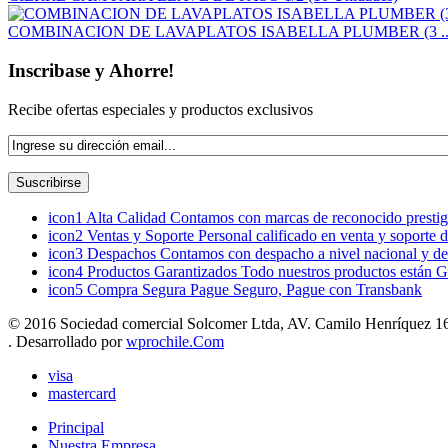
COMBINACION DE LAVAPLATOS ISABELLA PLUMBER (3 ..
Inscribase y Ahorre!
Recibe ofertas especiales y productos exclusivos
icon1
Alta Calidad
Contamos con marcas de reconocido prestigi
icon2
Ventas y Soporte
Personal calificado en venta y soporte 
icon3
Despachos
Contamos con despacho a nivel nacional y de
icon4
Productos Garantizados
Todo nuestros productos están G
icon5
Compra Segura
Pague Seguro, Pague con Transbank
© 2016 Sociedad comercial Solcomer Ltda, AV. Camilo Henríquez 165
. Desarrollado por
wprochile.Com
visa
mastercard
Principal
Nuestra Empresa