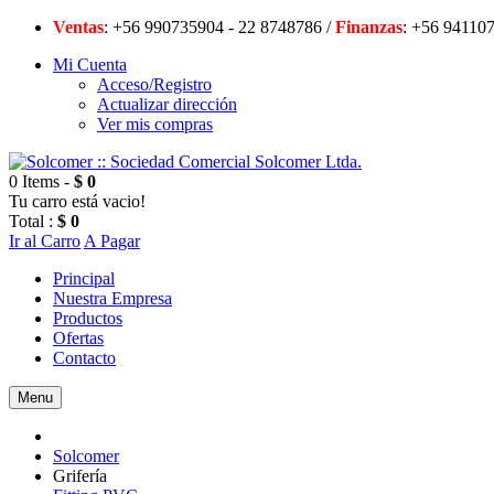
Ventas
: +56 990735904 - 22 8748786 /
Finanzas
: +56 94
Mi Cuenta
Acceso/Registro
Actualizar dirección
Ver mis compras
0 Items -
$ 0
Tu carro está vacio!
Total :
$ 0
Ir al Carro
A Pagar
Principal
Nuestra Empresa
Productos
Ofertas
Contacto
Menu
Solcomer
Grifería