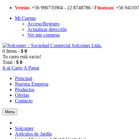
Ventas
: +56 990735904 - 22 8748786 /
Finanzas
: +56 94
Mi Cuenta
Acceso/Registro
Actualizar dirección
Ver mis compras
0 Items -
$ 0
Tu carro está vacio!
Total :
$ 0
Ir al Carro
A Pagar
Principal
Nuestra Empresa
Productos
Ofertas
Contacto
Menu
Solcomer
Artículos de Jardín