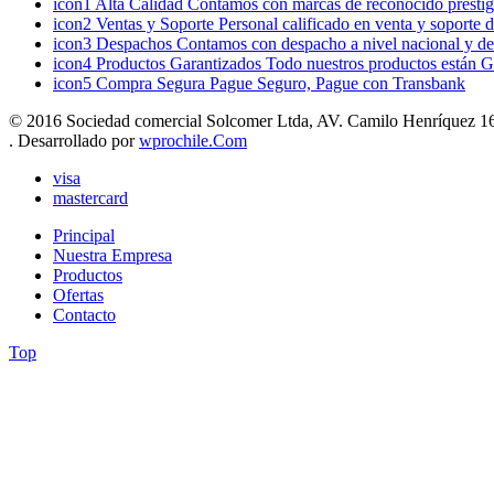
icon1
Alta Calidad
Contamos con marcas de reconocido prestigi
icon2
Ventas y Soporte
Personal calificado en venta y soporte 
icon3
Despachos
Contamos con despacho a nivel nacional y de
icon4
Productos Garantizados
Todo nuestros productos están G
icon5
Compra Segura
Pague Seguro, Pague con Transbank
© 2016 Sociedad comercial Solcomer Ltda, AV. Camilo Henríquez 165
. Desarrollado por
wprochile.Com
visa
mastercard
Principal
Nuestra Empresa
Productos
Ofertas
Contacto
Top