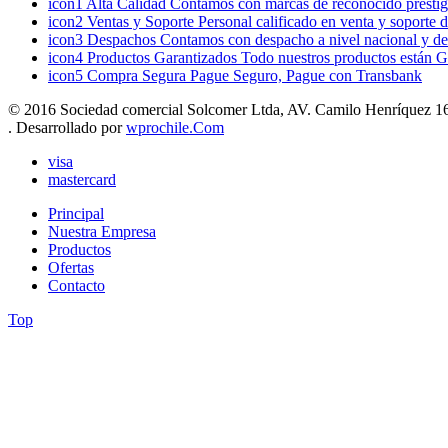
icon1
Alta Calidad
Contamos con marcas de reconocido prestigi
icon2
Ventas y Soporte
Personal calificado en venta y soporte 
icon3
Despachos
Contamos con despacho a nivel nacional y de
icon4
Productos Garantizados
Todo nuestros productos están G
icon5
Compra Segura
Pague Seguro, Pague con Transbank
© 2016 Sociedad comercial Solcomer Ltda, AV. Camilo Henríquez 165
. Desarrollado por
wprochile.Com
visa
mastercard
Principal
Nuestra Empresa
Productos
Ofertas
Contacto
Top