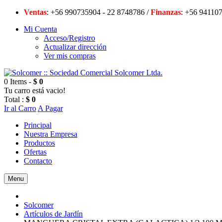
Ventas
: +56 990735904 - 22 8748786 /
Finanzas
: +56 94
Mi Cuenta
Acceso/Registro
Actualizar dirección
Ver mis compras
0 Items -
$ 0
Tu carro está vacio!
Total :
$ 0
Ir al Carro
A Pagar
Principal
Nuestra Empresa
Productos
Ofertas
Contacto
Menu
Solcomer
Artículos de Jardín