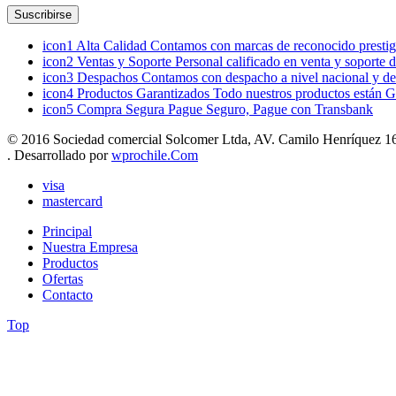
icon1
Alta Calidad
Contamos con marcas de reconocido prestigi
icon2
Ventas y Soporte
Personal calificado en venta y soporte 
icon3
Despachos
Contamos con despacho a nivel nacional y de
icon4
Productos Garantizados
Todo nuestros productos están G
icon5
Compra Segura
Pague Seguro, Pague con Transbank
© 2016 Sociedad comercial Solcomer Ltda, AV. Camilo Henríquez 165
. Desarrollado por
wprochile.Com
visa
mastercard
Principal
Nuestra Empresa
Productos
Ofertas
Contacto
Top