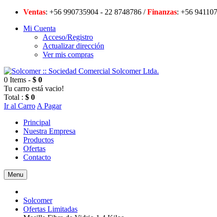
Ventas
: +56 990735904 - 22 8748786 /
Finanzas
: +56 94
Mi Cuenta
Acceso/Registro
Actualizar dirección
Ver mis compras
0 Items -
$ 0
Tu carro está vacio!
Total :
$ 0
Ir al Carro
A Pagar
Principal
Nuestra Empresa
Productos
Ofertas
Contacto
Menu
Solcomer
Ofertas Limitadas